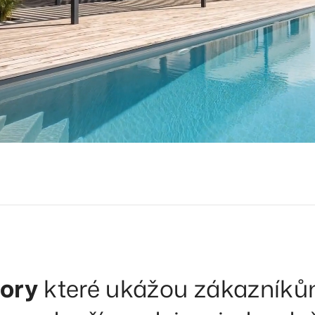
tory
které ukážou zákazník