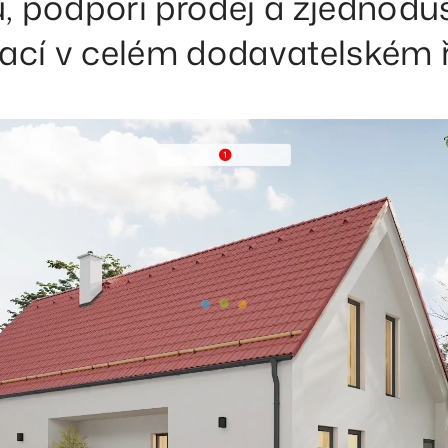
, podpoří prodej a zjednoduš
ací v celém dodavatelském ř