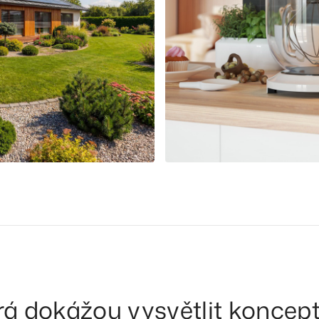
rá dokážou vysvětlit koncept