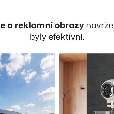
ce a reklamní obrazy
navrže
byly efektivní.