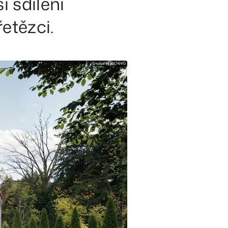
í sdílení
etězci.