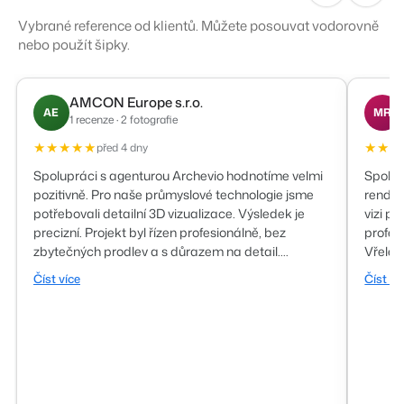
Vybrané reference od klientů. Můžete posouvat vodorovně
nebo použít šipky.
AMCON Europe s.r.o.
AE
MR
1 recenze · 2 fotografie
★★★★★
★★★
před 4 dny
Spolupráci s agenturou Archevio hodnotíme velmi
Spolup
pozitivně. Pro naše průmyslové technologie jsme
rendery
potřebovali detailní 3D vizualizace. Výsledek je
vizi př
precizní. Projekt byl řízen profesionálně, bez
profesi
zbytečných prodlev a s důrazem na detail.
Vřele 
Spolehlivý partner pro technicky náročnější 3D
vizual
Číst více
Číst ví
projekty.