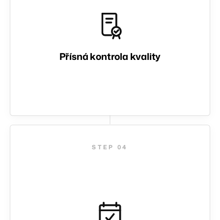
EN
CZ
Přísná kontrola kvality
04